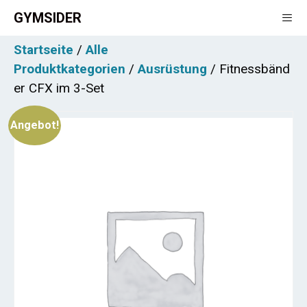
Zum
GYMSIDER
Inhalt
springen
Startseite
/
Alle
Men
Produktkategorien
/
Ausrüstung
/ Fitnessbänd
er CFX im 3-Set
Angebot!