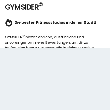
©
GYMSIDER
Die besten Fitnessstudios in deiner Stadt!
©
GYMSIDER
bietet ehrliche, ausführliche und
unvoreingenommene Bewertungen, um dir zu
helfen, das beste Fitnessstudio in deiner Stadt zu
finden. Von den effizientesten Trainingsplänen bis
hin zu den besten Premium-Fitnessstudios in
deinem Bezirk, wir haben alles für dich! Wir erweitern
ständig unser Angebot.
Rechtliches:
IMPRESSUM
DATENSCHUTZERKLÄRUNG