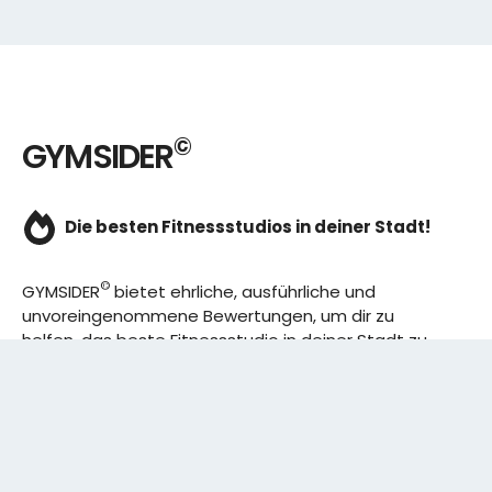
©
GYMSIDER
Die besten Fitnessstudios in deiner Stadt!
©
GYMSIDER
bietet ehrliche, ausführliche und
unvoreingenommene Bewertungen, um dir zu
helfen, das beste Fitnessstudio in deiner Stadt zu
finden. Von den effizientesten Trainingsplänen bis
hin zu den besten Premium-Fitnessstudios in
deinem Bezirk, wir haben alles für dich! Wir erweitern
ständig unser Angebot.