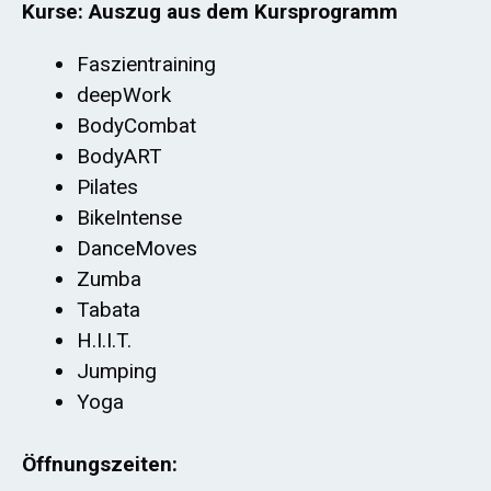
Kurse: Auszug aus dem Kursprogramm
Faszientraining
deepWork
BodyCombat
BodyART
Pilates
BikeIntense
DanceMoves
Zumba
Tabata
H.I.I.T.
Jumping
Yoga
Öffnungszeiten: