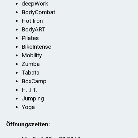
deepWork
BodyCombat
Hot Iron
BodyART
Pilates
BikeIntense
Mobility
Zumba
Tabata
BoxCamp
H.I.I.T.
Jumping
Yoga
Öffnungszeiten: