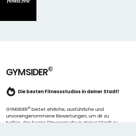
©
GYMSIDER
Die besten Fitnessstudios in deiner Stadt!
©
GYMSIDER
bietet ehrliche, ausführliche und
unvoreingenommene Bewertungen, um dir zu
helfen, das beste Fitnessstudio in deiner Stadt zu
finden. Von den effizientesten Trainingsplänen bis
hin zu den besten Premium-Fitnessstudios in