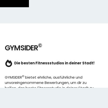
©
GYMSIDER
Die besten Fitnessstudios in deiner Stadt!
©
GYMSIDER
bietet ehrliche, ausführliche und
unvoreingenommene Bewertungen, um dir zu
helfen, das beste Fitnessstudio in deiner Stadt zu
finden. Von den effizientesten Trainingsplänen bis
hin zu den besten Premium-Fitnessstudios in
deinem Bezirk, wir haben alles für dich! Wir erweitern