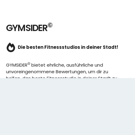
©
GYMSIDER
Die besten Fitnessstudios in deiner Stadt!
©
GYMSIDER
bietet ehrliche, ausführliche und
unvoreingenommene Bewertungen, um dir zu
helfen, das beste Fitnessstudio in deiner Stadt zu
finden. Von den effizientesten Trainingsplänen bis
hin zu den besten Premium-Fitnessstudios in
deinem Bezirk, wir haben alles für dich! Wir erweitern
ständig unser Angebot.
Rechtliches: