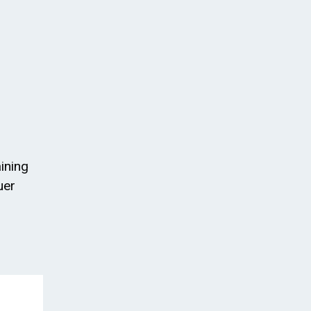
ining
uer