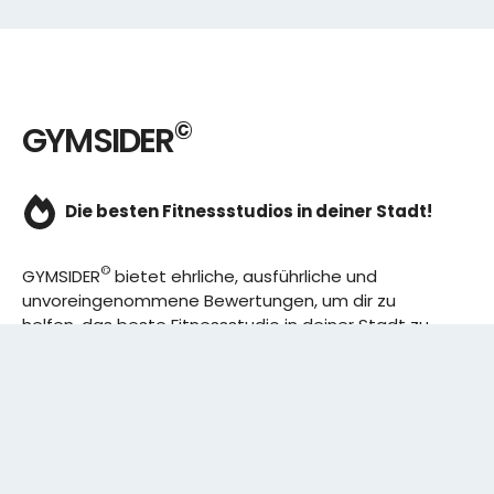
©
GYMSIDER
Die besten Fitnessstudios in deiner Stadt!
©
GYMSIDER
bietet ehrliche, ausführliche und
unvoreingenommene Bewertungen, um dir zu
helfen, das beste Fitnessstudio in deiner Stadt zu
finden. Von den effizientesten Trainingsplänen bis
hin zu den besten Premium-Fitnessstudios in
deinem Bezirk, wir haben alles für dich! Wir erweitern
ständig unser Angebot.