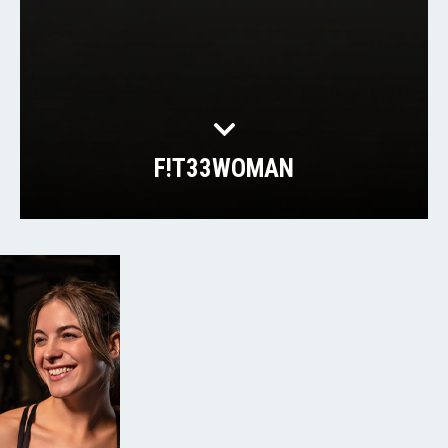
F!T33WOMAN