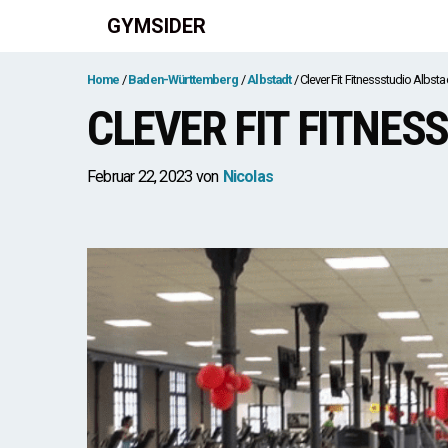
Zum
GYMSIDER
Inhalt
springen
Home
Baden-Württemberg
Albstadt
Clever Fit Fitnessstudio Albsta
CLEVER FIT FITNES
Februar 22, 2023
von
Nicolas