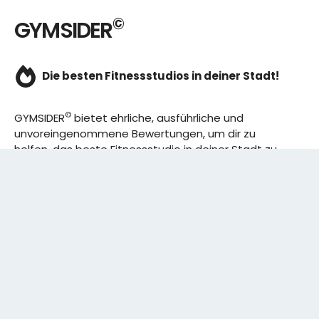
©
GYMSIDER
Die besten Fitnessstudios in deiner Stadt!
©
GYMSIDER
bietet ehrliche, ausführliche und
unvoreingenommene Bewertungen, um dir zu
helfen, das beste Fitnessstudio in deiner Stadt zu
finden. Von den effizientesten Trainingsplänen bis
hin zu den besten Premium-Fitnessstudios in
deinem Bezirk, wir haben alles für dich! Wir erweitern
ständig unser Angebot.
Rechtliches:
IMPRESSUM