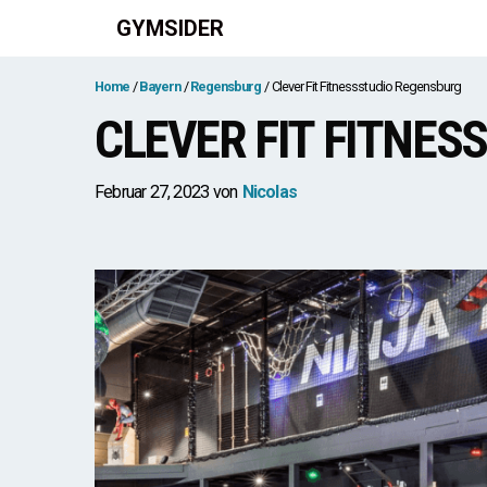
Zum
GYMSIDER
Inhalt
springen
Home
Bayern
Regensburg
Clever Fit Fitnessstudio Regensburg
CLEVER FIT FITNE
Februar 27, 2023
von
Nicolas