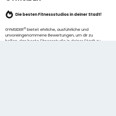
Die besten Fitnessstudios in deiner Stadt!
©
GYMSIDER
bietet ehrliche, ausführliche und
unvoreingenommene Bewertungen, um dir zu
helfen, das beste Fitnessstudio in deiner Stadt zu
finden. Von den effizientesten Trainingsplänen bis
hin zu den besten Premium-Fitnessstudios in
deinem Bezirk, wir haben alles für dich! Wir erweitern
ständig unser Angebot.
Rechtliches:
IMPRESSUM
DATENSCHUTZERKLÄRUNG
Schreibe uns: