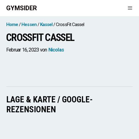
Zum
GYMSIDER
Inhalt
springen
Men
Home
Hessen
Kassel
CrossFit Cassel
CROSSFIT CASSEL
Februar 16, 2023
von
Nicolas
LAGE & KARTE / GOOGLE-
REZENSIONEN