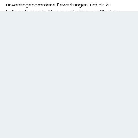
unvoreingenommene Bewertungen, um dir zu
helfen, das beste Fitnessstudio in deiner Stadt zu
finden. Von den effizientesten Trainingsplänen bis
hin zu den besten Premium-Fitnessstudios in
deinem Bezirk, wir haben alles für dich! Wir erweitern
ständig unser Angebot.
Rechtliches:
IMPRESSUM
DATENSCHUTZERKLÄRUNG
Schreibe uns:
CONTACT@GYMSIDER.COM
KONTAKTFORMULAR