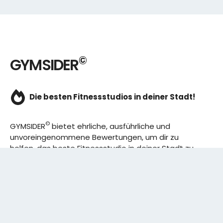
©
GYMSIDER
Die besten Fitnessstudios in deiner Stadt!
©
GYMSIDER
bietet ehrliche, ausführliche und
unvoreingenommene Bewertungen, um dir zu
helfen, das beste Fitnessstudio in deiner Stadt zu
finden. Von den effizientesten Trainingsplänen bis
hin zu den besten Premium-Fitnessstudios in
deinem Bezirk, wir haben alles für dich! Wir erweitern
ständig unser Angebot.