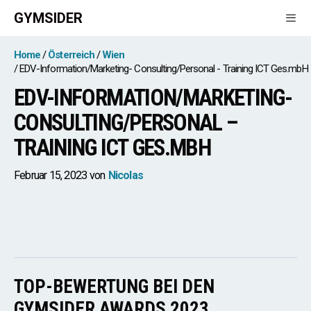
Zum
GYMSIDER
Inhalt
springen
Men
Home
Österreich
Wien
EDV-Information/Marketing- Consulting/Personal - Training ICT Ges.mbH
EDV-INFORMATION/MARKETING-
CONSULTING/PERSONAL –
TRAINING ICT GES.MBH
Februar 15, 2023
von
Nicolas
TOP-BEWERTUNG BEI DEN
GYMSIDER AWARDS 2023