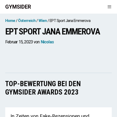
Zum
GYMSIDER
Inhalt
springen
Men
Home
Österreich
Wien
EPT Sport Jana Emmerova
EPT SPORT JANA EMMEROVA
Februar 15, 2023
von
Nicolas
TOP-BEWERTUNG BEI DEN
GYMSIDER AWARDS 2023
In Zeiten von Fake-Rezensionen und