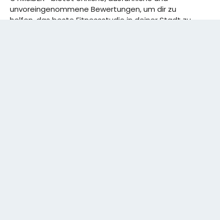
unvoreingenommene Bewertungen, um dir zu
helfen, das beste Fitnessstudio in deiner Stadt zu
finden. Von den effizientesten Trainingsplänen bis
hin zu den besten Premium-Fitnessstudios in
deinem Bezirk, wir haben alles für dich! Wir erweitern
ständig unser Angebot.
Rechtliches:
IMPRESSUM
DATENSCHUTZERKLÄRUNG
Schreibe uns:
CONTACT@GYMSIDER.COM
KONTAKTFORMULAR