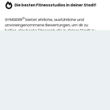
Die besten Fitnessstudios in deiner Stadt!
©
GYMSIDER
bietet ehrliche, ausführliche und
unvoreingenommene Bewertungen, um dir zu
helfen, das beste Fitnessstudio in deiner Stadt zu
finden. Von den effizientesten Trainingsplänen bis
hin zu den besten Premium-Fitnessstudios in
deinem Bezirk, wir haben alles für dich! Wir erweitern
ständig unser Angebot.
Rechtliches:
IMPRESSUM
DATENSCHUTZERKLÄRUNG
Schreibe uns: