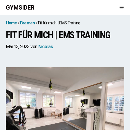
Zum
GYMSIDER
Inhalt
springen
Men
Home
Bremen
Fit für mich | EMS Training
FIT FÜR MICH | EMS TRAINING
Mai 13, 2023
von
Nicolas