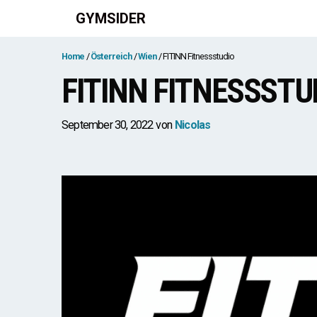
Zum
GYMSIDER
Inhalt
springen
Home
Österreich
Wien
FITINN Fitnessstudio
FITINN FITNESSSTUD
September 30, 2022
von
Nicolas