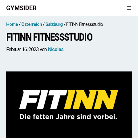
Zum
GYMSIDER
Inhalt
springen
Men
Home
Österreich
Salzburg
FITINN Fitnessstudio
FITINN FITNESSSTUDIO
Februar 16, 2023
von
Nicolas