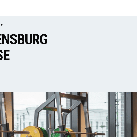
ße
GENSBURG
E