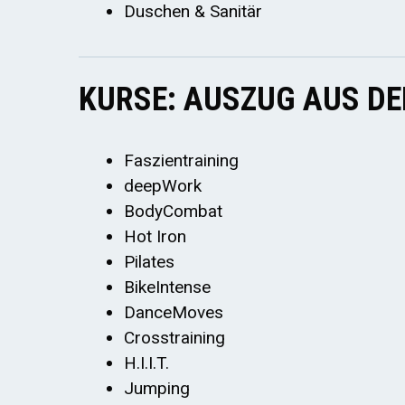
Duschen & Sanitär
KURSE: AUSZUG AUS D
Faszientraining
deepWork
BodyCombat
Hot Iron
Pilates
BikeIntense
DanceMoves
Crosstraining
H.I.I.T.
Jumping