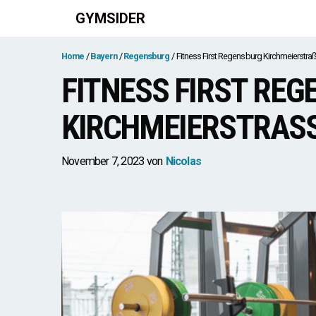
Zum
GYMSIDER
Inhalt
springen
Home
Bayern
Regensburg
Fitness First Regensburg Kirchmeierstra
FITNESS FIRST RE
KIRCHMEIERSTRASS
November 7, 2023
von
Nicolas