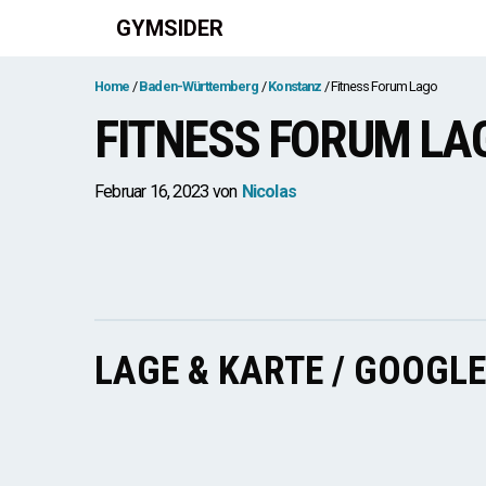
Zum
GYMSIDER
Inhalt
springen
Home
Baden-Württemberg
Konstanz
Fitness Forum Lago
FITNESS FORUM LA
Februar 16, 2023
von
Nicolas
LAGE & KARTE / GOOGL