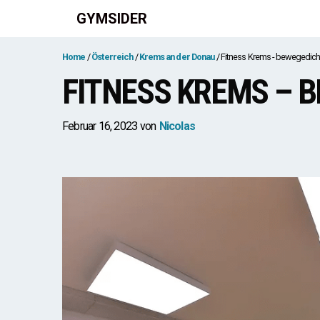
Zum
GYMSIDER
Inhalt
springen
Home
Österreich
Krems an der Donau
Fitness Krems - bewegedic
FITNESS KREMS – 
Februar 16, 2023
von
Nicolas