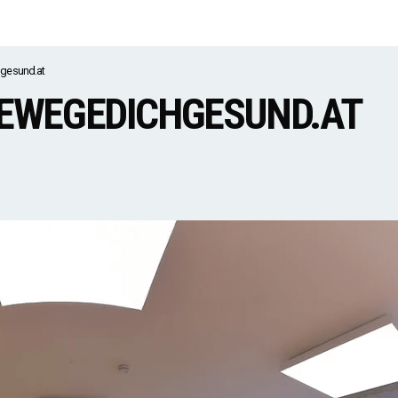
hgesund.at
BEWEGEDICHGESUND.AT