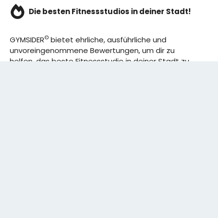
Die besten Fitnessstudios in deiner Stadt!
©
GYMSIDER
bietet ehrliche, ausführliche und
unvoreingenommene Bewertungen, um dir zu
helfen, das beste Fitnessstudio in deiner Stadt zu
finden. Von den effizientesten Trainingsplänen bis
hin zu den besten Premium-Fitnessstudios in
deinem Bezirk, wir haben alles für dich! Wir erweitern
ständig unser Angebot.
Rechtliches:
IMPRESSUM
DATENSCHUTZERKLÄRUNG
Schreibe uns: