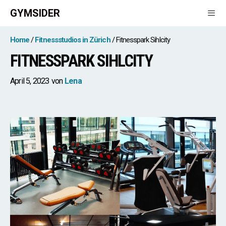
Zum
GYMSIDER
Inhalt
springen
Men
Home
Fitnessstudios in Zürich
Fitnesspark Sihlcity
FITNESSPARK SIHLCITY
April 5, 2023
von
Lena