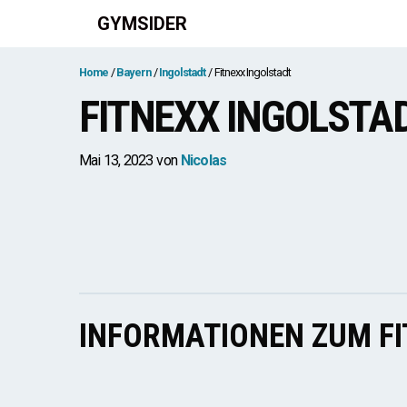
Zum
GYMSIDER
Inhalt
springen
Home
Bayern
Ingolstadt
Fitnexx Ingolstadt
FITNEXX INGOLSTA
Mai 13, 2023
von
Nicolas
INFORMATIONEN ZUM F