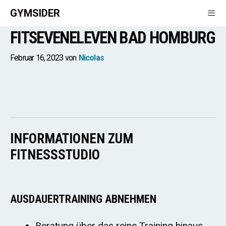
Zum
GYMSIDER
Inhalt
FITSEVENELEVEN BAD HOMBURG
springen
Men
Februar 16, 2023
von
Nicolas
INFORMATIONEN ZUM
FITNESSSTUDIO
AUSDAUERTRAINING ABNEHMEN
Beratung über das reine Training hinaus,