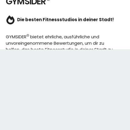
GYMSIDER
Die besten Fitnessstudios in deiner Stadt!
©
GYMSIDER
bietet ehrliche, ausführliche und
unvoreingenommene Bewertungen, um dir zu
helfen, das beste Fitnessstudio in deiner Stadt zu
finden. Von den effizientesten Trainingsplänen bis
hin zu den besten Premium-Fitnessstudios in
deinem Bezirk, wir haben alles für dich! Wir erweitern
ständig unser Angebot.
Rechtliches:
IMPRESSUM
DATENSCHUTZERKLÄRUNG