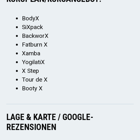
BodyX
SiXpack
BackworX
Fatburn X
Xamba
YogilatiX
X Step
Tour de X
Booty X
LAGE & KARTE / GOOGLE-
REZENSIONEN