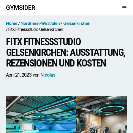
Zum
GYMSIDER
Inhalt
springen
Men
Home
Nordrhein-Westfalen
Gelsenkirchen
FitX Fitnessstudio Gelsenkirchen
FITX FITNESSSTUDIO
GELSENKIRCHEN: AUSSTATTUNG,
REZENSIONEN UND KOSTEN
April 21, 2023
von
Nicolas