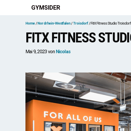
Zum
GYMSIDER
Inhalt
springen
Home
Nordrhein-Westfalen
Troisdorf
FitX Fitness Studio Troisdorf
FITX FITNESS STUD
Mai 9, 2023
von
Nicolas