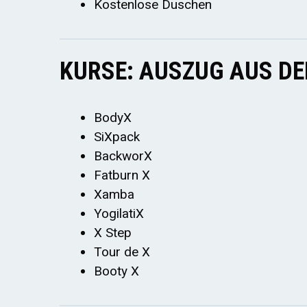
Kostenlose Duschen
KURSE: AUSZUG AUS D
BodyX
SiXpack
BackworX
Fatburn X
Xamba
YogilatiX
X Step
Tour de X
Booty X