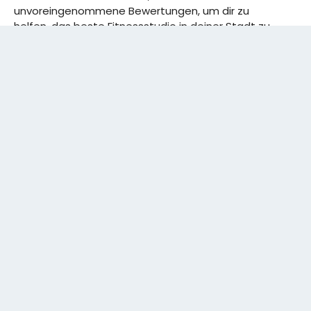
unvoreingenommene Bewertungen, um dir zu
helfen, das beste Fitnessstudio in deiner Stadt zu
finden. Von den effizientesten Trainingsplänen bis
hin zu den besten Premium-Fitnessstudios in
deinem Bezirk, wir haben alles für dich! Wir erweitern
ständig unser Angebot.
Rechtliches:
IMPRESSUM
DATENSCHUTZERKLÄRUNG
Schreibe uns:
CONTACT@GYMSIDER.COM
KONTAKTFORMULAR