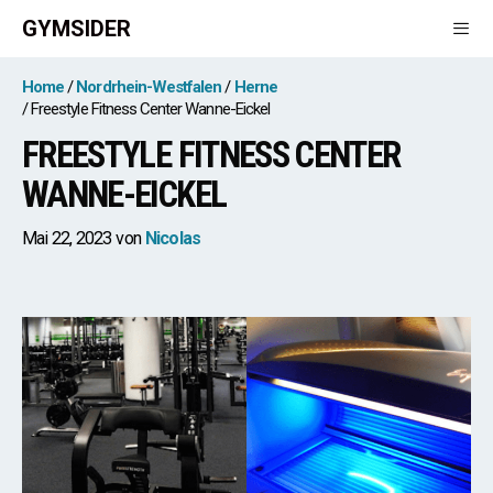
Zum
GYMSIDER
Inhalt
springen
Men
Home
Nordrhein-Westfalen
Herne
Freestyle Fitness Center Wanne-Eickel
FREESTYLE FITNESS CENTER
WANNE-EICKEL
Mai 22, 2023
von
Nicolas