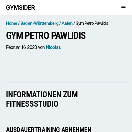
Zum
GYMSIDER
Inhalt
springen
Men
Home
Baden-Württemberg
Aalen
Gym Petro Pawlidis
GYM PETRO PAWLIDIS
Februar 16, 2023
von
Nicolas
INFORMATIONEN ZUM
FITNESSSTUDIO
AUSDAUERTRAINING ABNEHMEN