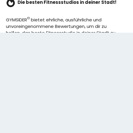
Die besten Fitnessstudios in deiner Stadt!
©
GYMSIDER
bietet ehrliche, ausführliche und
unvoreingenommene Bewertungen, um dir zu
helfen, das beste Fitnessstudio in deiner Stadt zu
finden. Von den effizientesten Trainingsplänen bis
hin zu den besten Premium-Fitnessstudios in
deinem Bezirk, wir haben alles für dich! Wir erweitern
ständig unser Angebot.
Rechtliches:
IMPRESSUM
DATENSCHUTZERKLÄRUNG
Schreibe uns:
CONTACT@GYMSIDER.COM