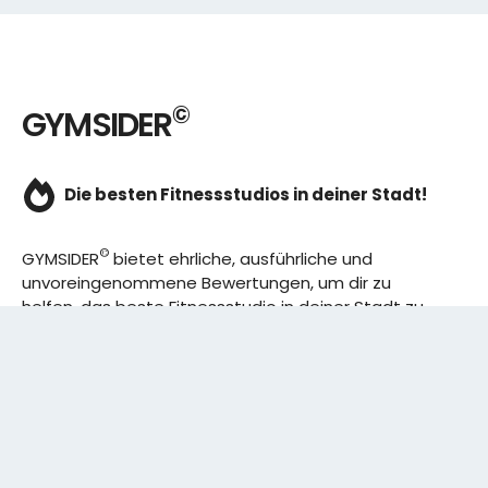
©
GYMSIDER
Die besten Fitnessstudios in deiner Stadt!
©
GYMSIDER
bietet ehrliche, ausführliche und
unvoreingenommene Bewertungen, um dir zu
helfen, das beste Fitnessstudio in deiner Stadt zu
finden. Von den effizientesten Trainingsplänen bis
hin zu den besten Premium-Fitnessstudios in
deinem Bezirk, wir haben alles für dich! Wir erweitern
ständig unser Angebot.