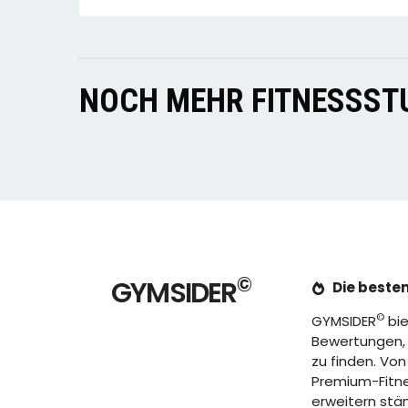
NOCH MEHR FITNESSSTU
©
GYMSIDER
Die besten
©
GYMSIDER
bie
Bewertungen, u
zu finden. Von
Premium-Fitnes
erweitern stä