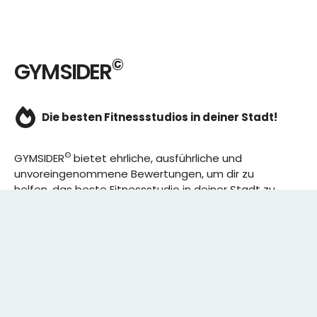
©
GYMSIDER
Die besten Fitnessstudios in deiner Stadt!
©
GYMSIDER
bietet ehrliche, ausführliche und
unvoreingenommene Bewertungen, um dir zu
helfen, das beste Fitnessstudio in deiner Stadt zu
finden. Von den effizientesten Trainingsplänen bis
hin zu den besten Premium-Fitnessstudios in
deinem Bezirk, wir haben alles für dich! Wir erweitern
ständig unser Angebot.
Rechtliches: