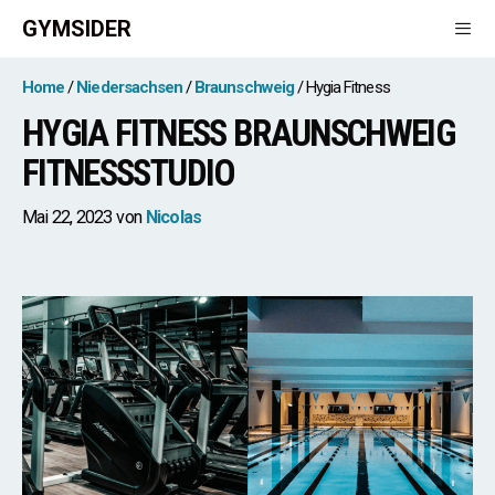
Zum
GYMSIDER
Inhalt
springen
Men
Home
Niedersachsen
Braunschweig
Hygia Fitness
HYGIA FITNESS BRAUNSCHWEIG
FITNESSSTUDIO
Mai 22, 2023
von
Nicolas