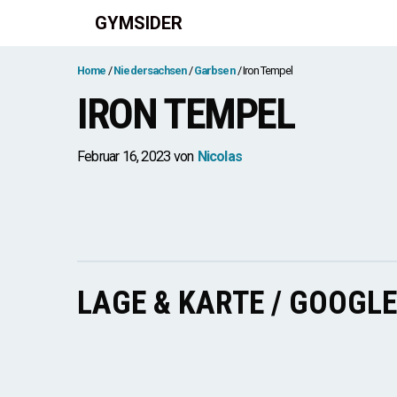
Zum
GYMSIDER
Inhalt
springen
Home
Niedersachsen
Garbsen
Iron Tempel
IRON TEMPEL
Februar 16, 2023
von
Nicolas
LAGE & KARTE / GOOGL