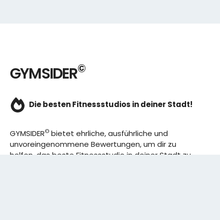
©
GYMSIDER
Die besten Fitnessstudios in deiner Stadt!
©
GYMSIDER
bietet ehrliche, ausführliche und
unvoreingenommene Bewertungen, um dir zu
helfen, das beste Fitnessstudio in deiner Stadt zu
finden. Von den effizientesten Trainingsplänen bis
hin zu den besten Premium-Fitnessstudios in
deinem Bezirk, wir haben alles für dich! Wir erweitern
ständig unser Angebot.