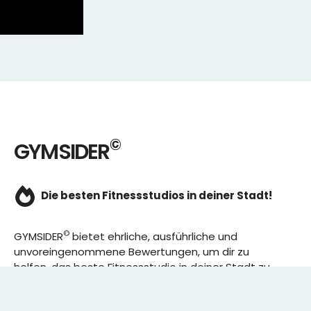
©
GYMSIDER
Die besten Fitnessstudios in deiner Stadt!
©
GYMSIDER
bietet ehrliche, ausführliche und
unvoreingenommene Bewertungen, um dir zu
helfen, das beste Fitnessstudio in deiner Stadt zu
finden. Von den effizientesten Trainingsplänen bis
hin zu den besten Premium-Fitnessstudios in