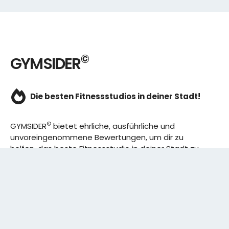
©
GYMSIDER
Die besten Fitnessstudios in deiner Stadt!
©
GYMSIDER
bietet ehrliche, ausführliche und
unvoreingenommene Bewertungen, um dir zu
helfen, das beste Fitnessstudio in deiner Stadt zu
finden. Von den effizientesten Trainingsplänen bis
hin zu den besten Premium-Fitnessstudios in
deinem Bezirk, wir haben alles für dich! Wir erweitern
ständig unser Angebot.