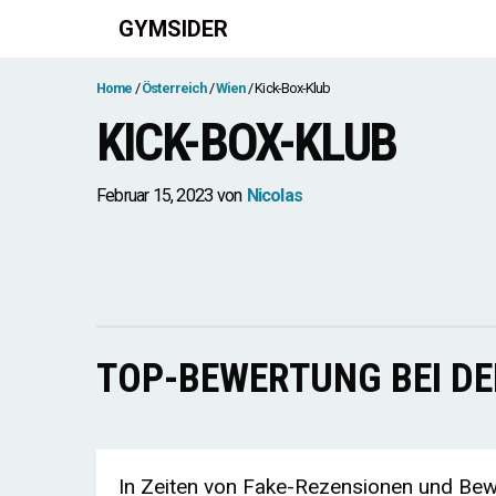
Zum
GYMSIDER
Inhalt
springen
Home
Österreich
Wien
Kick-Box-Klub
KICK-BOX-KLUB
Februar 15, 2023
von
Nicolas
TOP-BEWERTUNG BEI D
In Zeiten von Fake-Rezensionen und Bewe