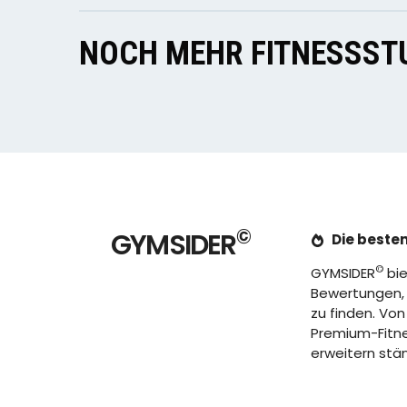
NOCH MEHR FITNESSSTU
©
GYMSIDER
Die besten
©
GYMSIDER
bie
Bewertungen, u
zu finden. Von
Premium-Fitnes
erweitern stä