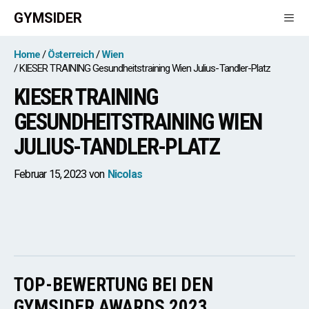
Zum
GYMSIDER
Inhalt
springen
Men
Home
Österreich
Wien
KIESER TRAINING Gesundheitstraining Wien Julius-Tandler-Platz
KIESER TRAINING
GESUNDHEITSTRAINING WIEN
JULIUS-TANDLER-PLATZ
Februar 15, 2023
von
Nicolas
TOP-BEWERTUNG BEI DEN
GYMSIDER AWARDS 2023