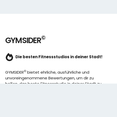
©
GYMSIDER
Die besten Fitnessstudios in deiner Stadt!
©
GYMSIDER
bietet ehrliche, ausführliche und
unvoreingenommene Bewertungen, um dir zu
helfen, das beste Fitnessstudio in deiner Stadt zu
finden. Von den effizientesten Trainingsplänen bis
hin zu den besten Premium-Fitnessstudios in
deinem Bezirk, wir haben alles für dich! Wir erweitern
ständig unser Angebot.