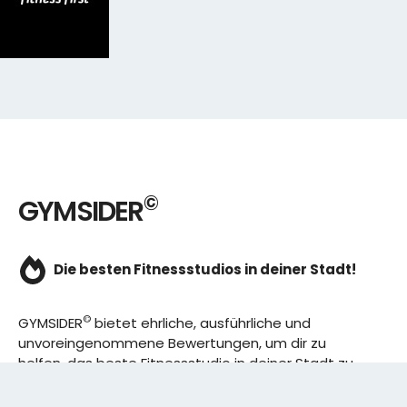
©
GYMSIDER
Die besten Fitnessstudios in deiner Stadt!
©
GYMSIDER
bietet ehrliche, ausführliche und
unvoreingenommene Bewertungen, um dir zu
helfen, das beste Fitnessstudio in deiner Stadt zu
finden. Von den effizientesten Trainingsplänen bis
hin zu den besten Premium-Fitnessstudios in