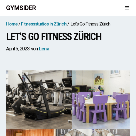
Zum
GYMSIDER
Inhalt
springen
Men
Home
Fitnessstudios in Zürich
Let's Go Fitness Zürich
LET’S GO FITNESS ZÜRICH
April 5, 2023
von
Lena