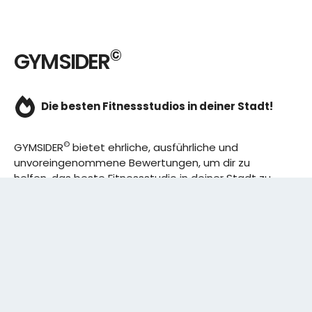
©
GYMSIDER
Die besten Fitnessstudios in deiner Stadt!
©
GYMSIDER
bietet ehrliche, ausführliche und
unvoreingenommene Bewertungen, um dir zu
helfen, das beste Fitnessstudio in deiner Stadt zu
finden. Von den effizientesten Trainingsplänen bis
hin zu den besten Premium-Fitnessstudios in
deinem Bezirk, wir haben alles für dich! Wir erweitern
ständig unser Angebot.
Rechtliches: