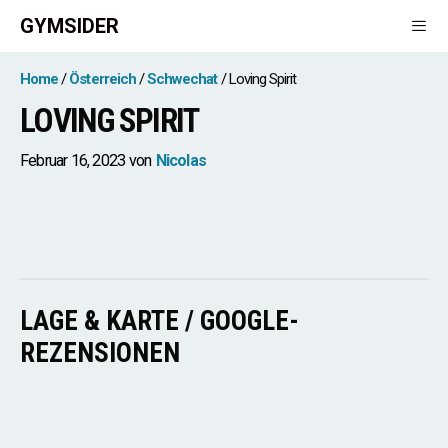
Zum
GYMSIDER
Inhalt
springen
Men
Home
Österreich
Schwechat
Loving Spirit
LOVING SPIRIT
Februar 16, 2023
von
Nicolas
LAGE & KARTE / GOOGLE-
REZENSIONEN