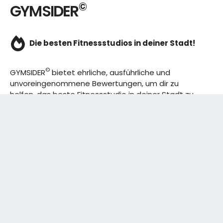
©
GYMSIDER
Die besten Fitnessstudios in deiner Stadt!
©
GYMSIDER
bietet ehrliche, ausführliche und
unvoreingenommene Bewertungen, um dir zu
helfen, das beste Fitnessstudio in deiner Stadt zu
finden. Von den effizientesten Trainingsplänen bis
hin zu den besten Premium-Fitnessstudios in
deinem Bezirk, wir haben alles für dich! Wir erweitern
ständig unser Angebot.
Rechtliches:
IMPRESSUM
DATENSCHUTZERKLÄRUNG