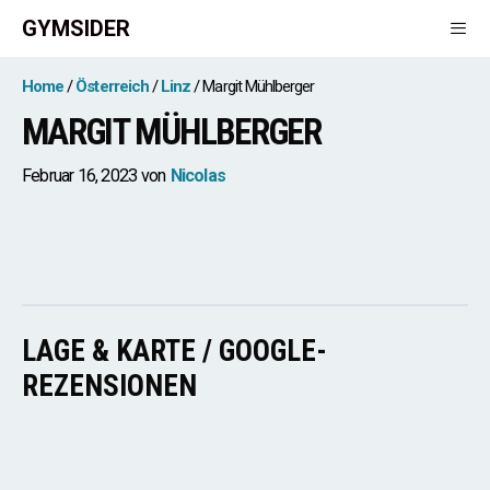
Zum
GYMSIDER
Inhalt
springen
Men
Home
Österreich
Linz
Margit Mühlberger
MARGIT MÜHLBERGER
Februar 16, 2023
von
Nicolas
LAGE & KARTE / GOOGLE-
REZENSIONEN