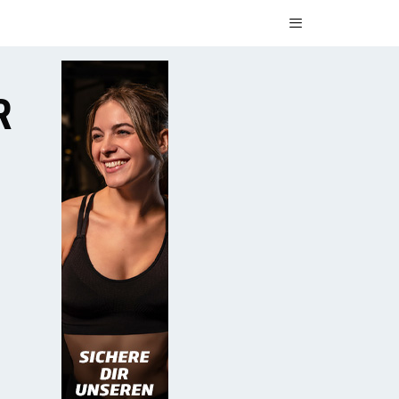
Menü
R