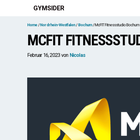
Zum
GYMSIDER
Inhalt
springen
Home
Nordrhein-Westfalen
Bochum
McFIT Fitnessstudio Bochum C
MCFIT FITNESSSTU
Februar 16, 2023
von
Nicolas