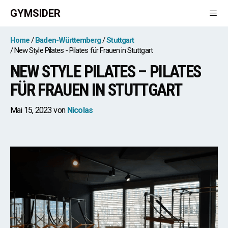
Zum
GYMSIDER
Inhalt
springen
Men
Home
Baden-Württemberg
Stuttgart
New Style Pilates - Pilates für Frauen in Stuttgart
NEW STYLE PILATES – PILATES
FÜR FRAUEN IN STUTTGART
Mai 15, 2023
von
Nicolas