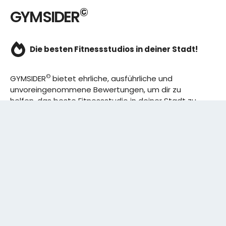
©
GYMSIDER
Die besten Fitnessstudios in deiner Stadt!
©
GYMSIDER
bietet ehrliche, ausführliche und
unvoreingenommene Bewertungen, um dir zu
helfen, das beste Fitnessstudio in deiner Stadt zu
finden. Von den effizientesten Trainingsplänen bis
hin zu den besten Premium-Fitnessstudios in
deinem Bezirk, wir haben alles für dich! Wir erweitern
ständig unser Angebot.
Rechtliches:
IMPRESSUM
DATENSCHUTZERKLÄRUNG