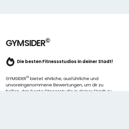
©
GYMSIDER
Die besten Fitnessstudios in deiner Stadt!
©
GYMSIDER
bietet ehrliche, ausführliche und
unvoreingenommene Bewertungen, um dir zu
helfen, das beste Fitnessstudio in deiner Stadt zu
finden. Von den effizientesten Trainingsplänen bis
hin zu den besten Premium-Fitnessstudios in
deinem Bezirk, wir haben alles für dich! Wir erweitern
ständig unser Angebot.