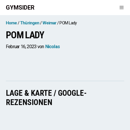
Zum
GYMSIDER
Inhalt
springen
Men
Home
Thüringen
Weimar
POM Lady
POM LADY
Februar 16, 2023
von
Nicolas
LAGE & KARTE / GOOGLE-
REZENSIONEN