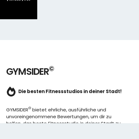
©
GYMSIDER
Die besten Fitnessstudios in deiner Stadt!
©
GYMSIDER
bietet ehrliche, ausführliche und
unvoreingenommene Bewertungen, um dir zu
helfen, das beste Fitnessstudio in deiner Stadt zu
finden. Von den effizientesten Trainingsplänen bis
hin zu den besten Premium-Fitnessstudios in